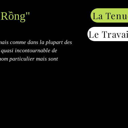
a Rồng"
La Tenue
Le Trava
 mais comme dans la plupart des
nt quasi incontournable de
nom particulier mais sont