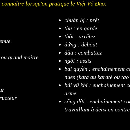
 connaître lorsqu'on pratique le Việt Võ Đạo:
chuẩn bị : prêt
thu : en garde
thôi : arrêtez
tenue
đứng : debout
đầu : combattez
t ou grand maître
ngồi : assis
bái quyền : enchaînement c
nues (kata au karaté ou tao
bái vũ khí : enchaînement c
ur
arme
tructeur
sống đời : enchaînement cod
travaillant à deux en contre