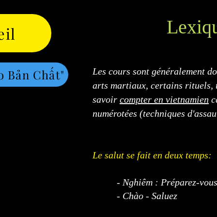
Lexiqu
eil
Les cours sont généralement do
ạo Bản Chất"
arts martiaux, certains rituels,
savoir
compter en vietnamien
ca
numérotées (techniques d'assaut
Le salut se fait en deux temps:
- Nghiêm : Préparez-vou
- Chào - Saluez