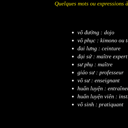
Quelques mots ou expressions à
võ đường : dojo
võ phục : kimono ou 
đai lưng : ceinture
đại sứ : maître exper
sư phụ : maître
giáo sư : professeur
võ sư : enseignant
huấn luyện : entraîne
huấn luyện viên : ins
võ sinh : pratiquant