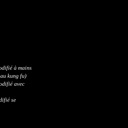
odifié à mains
 au kung fu)
odifié avec
ifié se